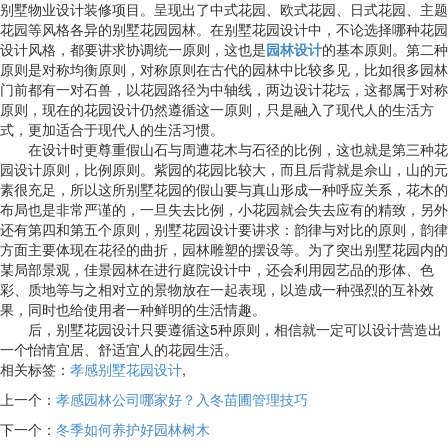
别墅物业设计装修项目。呈现出了中式花园、欧式花园、日式花园、主题
花园等风格各异的别墅花园园林。在别墅花园设计中，不论选择哪种花园
设计风格，都要讲求协调统一原则，这也是
园林设计
的基本原则。第二种
原则是对称均衡原则，对称原则在古代的园林中比较多见，比如很多园林
门前都有一对石兽，以花园路径为中轴线，两边设计花坛，这都属于对称
原则，现在的花园设计仍然遵循这一原则，只是融入了现代人的生活方
式，更加适合于现代人的生活习惯。
在设计时更尊重假山石与周遭花木与石径的比例，这也就是第三种花
园设计原则，比例原则。紫园的花园比较大，而且后背就是佘山，山的元
素很充足，所以这所别墅花园的假山要与真山形成一种呼应关系，花木的
布局也是非常严谨的，一旦失去比例，小花园就会失去应有的精致，另外
还有第四和第五个原则，别墅花园设计要讲求：韵律与对比的原则，韵律
方面主要体现在花径的曲折，园林雕塑的摆设等。为了突出别墅花园内的
某局部景观，佳景园林在进行庭院设计中，还会利用园艺品的形体、色
彩、质地等与之相对立的景物放在一起表现，以造成一种强烈的互补效
果，同时也给使用者一种鲜明的生活情趣。
后，别墅花园设计只要遵循这5种原则，相信就一定可以设计营造出
一个怡情宜居、舒适宜人的花园生活。
相关标签：
孝感别墅花园设计
,
上一个：
孝感园林公司哪家好？入冬苗圃管理技巧
下一个：
冬季如何养护好园林树木