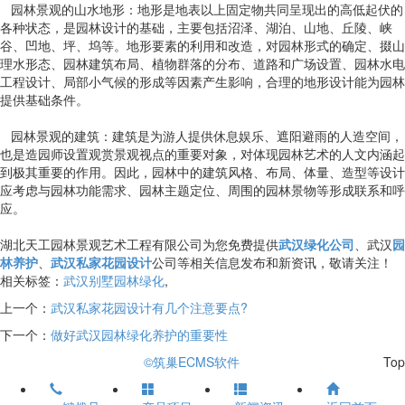
园林景观的山水地形：地形是地表以上固定物共同呈现出的高低起伏的
各种状态，是园林设计的基础，主要包括沼泽、湖泊、山地、丘陵、峡
谷、凹地、坪、坞等。地形要素的利用和改造，对园林形式的确定、掇山
理水形态、园林建筑布局、植物群落的分布、道路和广场设置、园林水电
工程设计、局部小气候的形成等因素产生影响，合理的地形设计能为园林
提供基础条件。
园林景观的建筑：建筑是为游人提供休息娱乐、遮阳避雨的人造空间，
也是造园师设置观赏景观视点的重要对象，对体现园林艺术的人文内涵起
到极其重要的作用。因此，园林中的建筑风格、布局、体量、造型等设计
应考虑与园林功能需求、园林主题定位、周围的园林景物等形成联系和呼
应。
湖北天工园林景观艺术工程有限公司为您免费提供
武汉绿化公司
、武汉
园
林养护
、
武汉私家花园设计
公司等相关信息发布和新资讯，敬请关注！
相关标签：
武汉别墅园林绿化
,
上一个：
武汉私家花园设计有几个注意要点?
下一个：
做好武汉园林绿化养护的重要性
©筑巢ECMS软件
Top