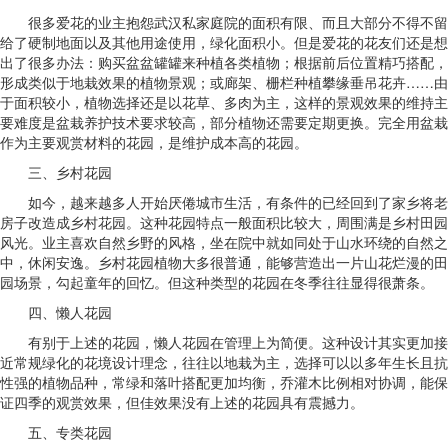
很多爱花的业主抱怨武汉私家庭院的面积有限、而且大部分不得不留
给了硬制地面以及其他用途使用，绿化面积小。但是爱花的花友们还是想
出了很多办法：购买盆盆罐罐来种植各类植物；根据前后位置精巧搭配，
形成类似于地栽效果的植物景观；或廊架、栅栏种植攀缘垂吊花卉……由
于面积较小，植物选择还是以花草、多肉为主，这样的景观效果的维持主
要难度是盆栽养护技术要求较高，部分植物还需要定期更换。完全用盆栽
作为主要观赏材料的花园，是维护成本高的花园。
三、乡村花园
如今，越来越多人开始厌倦城市生活，有条件的已经回到了家乡将老
房子改造成乡村花园。这种花园特点一般面积比较大，周围满是乡村田园
风光。业主喜欢自然乡野的风格，坐在院中就如同处于山水环绕的自然之
中，休闲安逸。乡村花园植物大多很普通，能够营造出一片山花烂漫的田
园场景，勾起童年的回忆。但这种类型的花园在冬季往往显得很萧条。
四、懒人花园
有别于上述的花园，懒人花园在管理上为简便。这种设计其实更加接
近常规绿化的花境设计理念，往往以地栽为主，选择可以以多年生长且抗
性强的植物品种，常绿和落叶搭配更加均衡，乔灌木比例相对协调，能保
证四季的观赏效果，但佳效果没有上述的花园具有震撼力。
五、专类花园