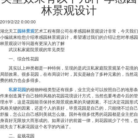
林景观设计
2019/2/22 0:00:00
湖北天工
园林景观
艺术工程有限公司在孝感园林景观设计非常，今天我们
小编就来给您介绍孝感园林景观设计，希望通过我们的介绍让您对孝感园
林景观设计等问题有更深入的了解
武汉私家庭院景观的常见类型
一、综合性花园
其实以上种类都是一种特例，呈现的是武汉私家庭院景观某个花境的
局部效果。很多花园，在布局设计时，其实是融合了多种元素的，当然花
费的精力也会多得多。
私家花园
的植物种植类型还有很多，业主完全可以按照自己的地形条
件来创造属于自己独特风格的花园花境设计方式，当然也要考虑今后的管
理水平，这是花园能否保持长期景观效果的关键因素。不过决定花园形式
风格关键的因素，还是个人的喜好，毕竟花园是自己的，只能绕不过自己
舒服，怎么让自己感到美就怎么做。国外有很多优秀的花园都是业主把自
身喜好无限放大而形成的。如果设计的前篇一律，则花园就少了个性，也
就失去了私家花园这个名字的内涵了。
二、盆栽花园