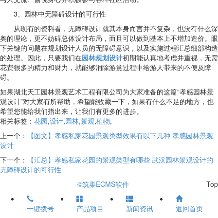
3、园林中无障碍设计的可行性
从现有的资料看，无障碍设计就其本身而言并不复杂，也没有什么深
奥的理论，更不妨碍总体设计布局，而且可以做到基本上不增加造价。眼
下关键的问题在规划设计人员的无障碍意识，以及实施过程汇总细部构造
的处理。因此，只要我们在
园林规划设计
初期能认真地考虑并重视，无需
花费很多的精力和财力，就能够消除游赏过程中给游人带来的不便及障
碍。
如果湖北天工园林景观艺术工程有限公司为大家准备的这篇“孝感园林景
观设计”对大家有所帮助，希望能收藏一下，如果有什么不足的地方，也
希望您能给我们指出来，让我们有更多的进步。
相关标签：
花园
,
设计
,
园林
,
景观
,
植物
,
上一个：
【图文】孝感私家花园景观类型效果有以下几种 孝感园林景观
设计
下一个：
【汇总】孝感私家花园的景观类型有哪些 武汉园林景观设计的
无障碍设计的可行性
©筑巢ECMS软件
Top
一键拨号
产品项目
新闻资讯
返回首页