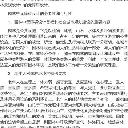
林景观设计中的无障碍设计。
园林中无障碍设计的必要性和可行性
1、园林中无障碍设计是福利社会城市规划建设的重要内容
园林是公共设施，它是以植物、建筑、山石、水体及多种物质要素，
经过各种艺术处理而创造出来的，占有一定的空间、提供大众游赏的公共
设施。它同人们的视觉、听觉、触觉以及行为模式联系十分密切。在城市
园林化的进程中，园林环境已成为人们生活环境的一部分，与人们的日常
生活密切相关。在目前经济条件下，如何在园林的规划设计和建设中，适
应各种类型游人的需要，体现对各类游人的关爱，创建一个安全便捷、舒
适宜人的无障碍园林环境，是我们园林工作者十分紧迫的研究课题。
2、老年人对园林环境的特殊要求
老年人在生理上，体力弱，感官衰退、反应迟钝；在心理上，重人
情、重世情、重乡情；希望得到别人的尊重，与人交往，要求独立自主。
这些特点，决定了他们对园林景观环境的特殊要求。主要表现在园路通行
及使用公用设施的系列环节上。老年人的经济地位发生了变化，一般都由
主导变为辅助；由忙于工作无暇休息变为余暇时间大幅增加；由以社会工
作环境为主变为以社区居住环境为主。这些变化又势必会对他们带来心理
上的压力和情绪上的波动，导致出现孤独、失落、自卑和抑郁感。因此，
他们迫切希望走出居所，到园林中呼吸新鲜空气、淋浴阳光、锻炼身体、
与人交流、愉悦身心并积极参与各种社区活动。