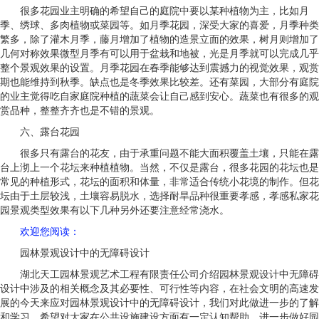
很多花园业主明确的希望自己的庭院中要以某种植物为主，比如月
季、绣球、多肉植物或菜园等。如月季花园，深受大家的喜爱，月季种类
繁多，除了灌木月季，藤月增加了植物的造景立面的效果，树月则增加了
几何对称效果微型月季有可以用于盆栽和地被，光是月季就可以完成几乎
整个景观效果的设置。月季花园在春季能够达到震撼力的视觉效果，观赏
期也能维持到秋季。缺点也是冬季效果比较差。还有菜园，大部分有庭院
的业主觉得吃自家庭院种植的蔬菜会让自己感到安心。蔬菜也有很多的观
赏品种，整整齐齐也是不错的景观。
六、露台花园
很多只有露台的花友，由于承重问题不能大面积覆盖土壤，只能在露
台上沏上一个花坛来种植植物。当然，不仅是露台，很多花园的花坛也是
常见的种植形式，花坛的面积和体量，非常适合传统小花境的制作。但花
坛由于土层较浅，土壤容易脱水，选择耐旱品种很重要孝感，孝感私家花
园景观类型效果有以下几种另外还要注意经常浇水。
欢迎您阅读
：
园林景观设计中的无障碍设计
湖北天工园林景观艺术工程有限责任公司介绍园林景观设计中无障碍
设计中涉及的相关概念及其必要性、可行性等内容，在社会文明的高速发
展的今天来应对园林景观设计中的无障碍设计，我们对此做进一步的了解
和学习。希望对大家在公共设施建设方面有一定认知帮助，进一步做好园