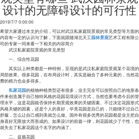
设计的无障碍设计的可行性
2019/7/7 0:00:00
希望大家通过本文的介绍，可以对武汉私家庭院景观的常见类型等方面的
内容有一定的认识与了解，下面就跟随湖北天工
园林景观
艺术工程有限公
司的专家一同来看一下相关的内容简介
武汉私家庭院景观的常见类型
一、综合性花园
其实以上种类都是一种特例，呈现的是武汉私家庭院景观某个花境的
局部效果。很多花园，在布局设计时，其实是融合了多种元素的，当然花
费的精力也会多得多。
私家花园
的植物种植类型还有很多，业主完全可以按照自己的地形条
件来创造属于自己独特风格的花园花境设计方式，当然也要考虑今后的管
理水平，这是花园能否保持长期景观效果的关键因素。不过决定花园形式
风格关键的因素，还是个人的喜好，毕竟花园是自己的，只能绕不过自己
舒服，怎么让自己感到美就怎么做。国外有很多优秀的花园都是业主把自
身喜好无限放大而形成的。如果设计的前篇一律，则花园就少了个性，也
就失去了私家花园这个名字的内涵了。
二、盆栽花园