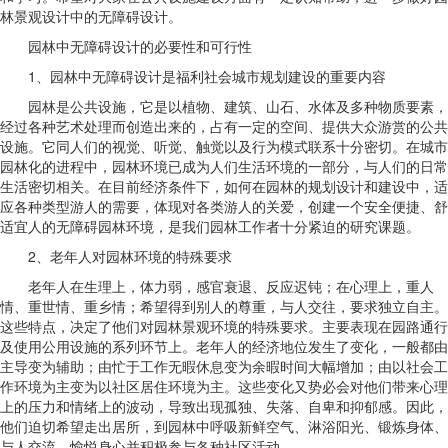
林景观设计中的无障碍设计。
园林中无障碍设计的必要性和可行性
1、园林中无障碍设计是福利社会城市规划建设的重要内容
园林是公共设施，它是以植物、建筑、山石、水体及多种物质要素，
经过各种艺术处理而创造出来的，占有一定的空间、提供大众游赏的公共
设施。它同人们的视觉、听觉、触觉以及行为模式联系十分密切。在城市
园林化的进程中，园林环境已成为人们生活环境的一部分，与人们的日常
生活密切相关。在目前经济条件下，如何在园林的规划设计和建设中，适
应各种类型游人的需要，体现对各类游人的关爱，创建一个安全便捷、舒
适宜人的无障碍园林环境，是我们园林工作者十分紧迫的研究课题。
2、老年人对园林环境的特殊要求
老年人在生理上，体力弱，感官衰退、反应迟钝；在心理上，重人
情、重世情、重乡情；希望得到别人的尊重，与人交往，要求独立自主。
这些特点，决定了他们对园林景观环境的特殊要求。主要表现在园路通行
及使用公用设施的系列环节上。老年人的经济地位发生了变化，一般都由
主导变为辅助；由忙于工作无暇休息变为余暇时间大幅增加；由以社会工
作环境为主变为以社区居住环境为主。这些变化又势必会对他们带来心理
上的压力和情绪上的波动，导致出现孤独、失落、自卑和抑郁感。因此，
他们迫切希望走出居所，到园林中呼吸新鲜空气、淋浴阳光、锻炼身体、
与人交流、愉悦身心并积极参与各种社区活动。