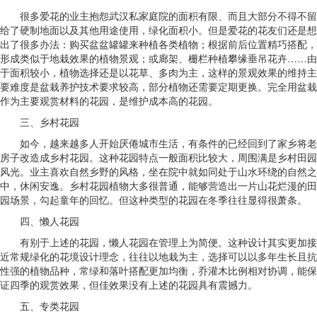
很多爱花的业主抱怨武汉私家庭院的面积有限、而且大部分不得不留
给了硬制地面以及其他用途使用，绿化面积小。但是爱花的花友们还是想
出了很多办法：购买盆盆罐罐来种植各类植物；根据前后位置精巧搭配，
形成类似于地栽效果的植物景观；或廊架、栅栏种植攀缘垂吊花卉……由
于面积较小，植物选择还是以花草、多肉为主，这样的景观效果的维持主
要难度是盆栽养护技术要求较高，部分植物还需要定期更换。完全用盆栽
作为主要观赏材料的花园，是维护成本高的花园。
三、乡村花园
如今，越来越多人开始厌倦城市生活，有条件的已经回到了家乡将老
房子改造成乡村花园。这种花园特点一般面积比较大，周围满是乡村田园
风光。业主喜欢自然乡野的风格，坐在院中就如同处于山水环绕的自然之
中，休闲安逸。乡村花园植物大多很普通，能够营造出一片山花烂漫的田
园场景，勾起童年的回忆。但这种类型的花园在冬季往往显得很萧条。
四、懒人花园
有别于上述的花园，懒人花园在管理上为简便。这种设计其实更加接
近常规绿化的花境设计理念，往往以地栽为主，选择可以以多年生长且抗
性强的植物品种，常绿和落叶搭配更加均衡，乔灌木比例相对协调，能保
证四季的观赏效果，但佳效果没有上述的花园具有震撼力。
五、专类花园