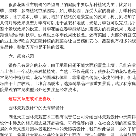
很多花园业主明确的希望自己的庭院中要以某种植物为主，比如月
季、绣球、多肉植物或菜园等。如月季花园，深受大家的喜爱，月季种类
繁多，除了灌木月季，藤月增加了植物的造景立面的效果，树月则增加了
几何对称效果微型月季有可以用于盆栽和地被，光是月季就可以完成几乎
整个景观效果的设置。月季花园在春季能够达到震撼力的视觉效果，观赏
期也能维持到秋季。缺点也是冬季效果比较差。还有菜园，大部分有庭院
的业主觉得吃自家庭院种植的蔬菜会让自己感到安心。蔬菜也有很多的观
赏品种，整整齐齐也是不错的景观。
六、露台花园
很多只有露台的花友，由于承重问题不能大面积覆盖土壤，只能在露
台上沏上一个花坛来种植植物。当然，不仅是露台，很多花园的花坛也是
常见的种植形式，花坛的面积和体量，非常适合传统小花境的制作。但花
坛由于土层较浅，土壤容易脱水，选择耐旱品种很重要景观，武汉私家庭
院景观的常见类型另外还要注意经常浇水。
这篇文章您或许更喜欢：
园林景观设计中的无障碍设计
湖北天工园林景观艺术工程有限责任公司介绍园林景观设计中无障碍
设计中涉及的相关概念及其必要性、可行性等内容，在社会文明的高速发
展的今天来应对园林景观设计中的无障碍设计，我们对此做进一步的了解
和学习。希望对大家在公共设施建设方面有一定认知帮助，进一步做好园