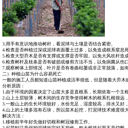
3.用手有意识地推动树杆，看泥球与土壤是否结合紧密。
4.检查是否种植过深或泥球表面覆土过多，以免造成根系窒息
5.检查大型乔木是否有支撑或支撑是否牢固。以免大风吹杆造
6.检查树杆及枝条是否有破损或修剪方法不当，以免病菌从伤
7.观察树体上部情况，叶片是否有卷曲枯萎或非正常脱落，
二）种植山苗为什么容易死亡
一般的施工人员都知道山苗种植成活率很低，但是随着大乔木
分析原因：
1.由于环境的因素决定了山苗大多是直根系，长期依靠一个
2.山上土层较薄，树木间的生存竞争使得树木的根系扎根很远
3.一般山上的生长环境较好，水份充足，湿度较高，排水又好
4.山上的土壤多混有石块，所以苗木起挖，打泥球技术难度很
解决方法：
1.移植前半年好先做好切根和树冠修剪工作。
2.起苗时注意保护泥球的完好不损伤，粗大根拔起而不是切断