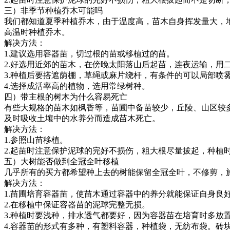
三）非季节种植乔木可能吗
我们都知道夏季种植乔木，由于温度高，苗木自身挥发量大，
高温时种植乔木。
解决方法：
1.建议选用容器苗，切过根的苗或移植过的苗。
2.好选用近郊的苗木，在傍晚太阳落山后起苗，连夜运输，用
3.种植后要搭遮荫棚，草绳或麻片绕杆，有条件的可以局部喷
4.选择成活率高的植物，选用常绿树种。
四）带主根的树木为什么容易死亡
有些大规格的苗木如枫香等，苗圃中备苗较少，丘陵、山区较
及时吸收土壤中的水养分而造成苗木死亡。
解决方法：
1.参照山苗移植。
2.起苗时注意保护泥球的完好不损伤，粗大根尽量拔起，种植
五）大树能否做到全冠全叶移植
几乎所有的买方都希望种上去的树能保留全冠全叶，不修剪，
解决方法：
1.苗圃培育容器苗，使苗木通过容器中的养分就能保证自身良
2.在移植中保证容器苗的泥球完整无损。
3.种植时要浅种，排水透气都要好，因为容器苗在培育时多放
4.容器苗的形式有多种，有塑料容器，种植袋，无纺布袋。砖