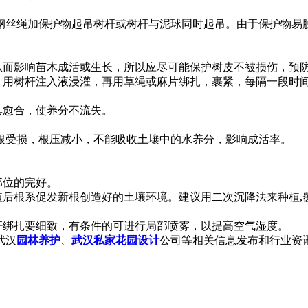
钢丝绳加保护物起吊树杆或树杆与泥球同时起吊。由于保护物易
，从而影响苗木成活或生长，所以应尽可能保护树皮不被损伤，预
样，用树杆注入液浸灌，再用草绳或麻片绑扎，裹紧，每隔一段时
。
其愈合，使养分不流失。
根受损，根压减小，不能吸收土壤中的水养分，影响成活率。
部位的完好。
植后根系促发新根创造好的土壤环境。建议用二次沉降法来种植
杆绑扎要细致，有条件的可进行局部喷雾，以提高空气湿度。
武汉
园林养护
、
武汉私家花园设计
公司等相关信息发布和行业资