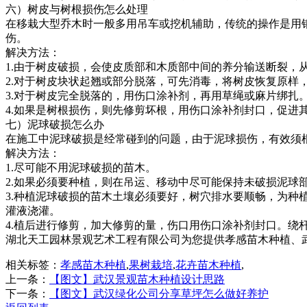
六）树皮与树根损伤怎么处理
在移栽大型乔木时一般多用吊车或挖机辅助，传统的操作是用
伤。
解决方法：
1.由于树皮破损，会使皮质部和木质部中间的养分输送断裂
2.对于树皮块状起翘或部分脱落，可先消毒，将树皮恢复原
3.对于树皮完全脱落的，用伤口涂补剂，再用草绳或麻片绑扎
4.如果是树根损伤，则先修剪坏根，用伤口涂补剂封口，促进
七）泥球破损怎么办
在施工中泥球破损是经常碰到的问题，由于泥球损伤，有效须
解决方法：
1.尽可能不用泥球破损的苗木。
2.如果必须要种植，则在吊运、移动中尽可能保持未破损泥球
3.种植泥球破损的苗木土壤必须要好，树穴排水要顺畅，为种
灌液浇灌。
4.植后进行修剪，加大修剪的量，伤口用伤口涂补剂封口。绕
湖北天工园林景观艺术工程有限公司为您提供孝感苗木种植、
相关标签：
孝感苗木种植
,
果树栽培
,
花卉苗木种植
,
上一条：
【图文】武汉景观苗木种植设计思路
下一条：
【图文】武汉绿化公司分享草坪怎么做好养护