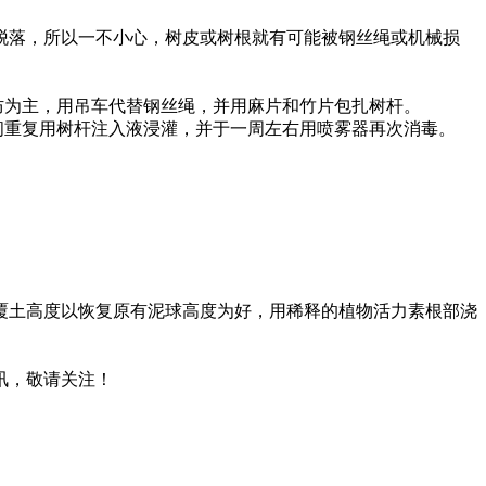
脱落，所以一不小心，树皮或树根就有可能被钢丝绳或机械损
防为主，用吊车代替钢丝绳，并用麻片和竹片包扎树杆。
间重复用树杆注入液浸灌，并于一周左右用喷雾器再次消毒。
,覆土高度以恢复原有泥球高度为好，用稀释的植物活力素根部浇
讯，敬请关注！