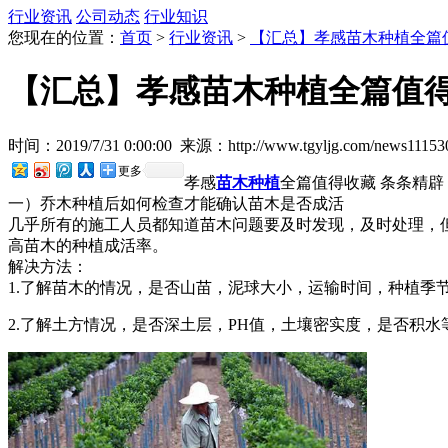
行业资讯
公司动态
行业知识
您现在的位置：
首页
>
行业资讯
>
【汇总】孝感苗木种植全篇
【汇总】孝感苗木种植全篇值得
时间：2019/7/31 0:00:00
来源：http://www.tgyljg.com/news111530
更多
孝感
苗木种植
全篇值得收藏 条条精辟
一）乔木种植后如何检查才能确认苗木是否成活
几乎所有的施工人员都知道苗木问题要及时发现，及时处理，
高苗木的种植成活率。
解决方法：
1.了解苗木的情况，是否山苗，泥球大小，运输时间，种植季
2.了解土方情况，是否深土层，PH值，土壤密实度，是否积水