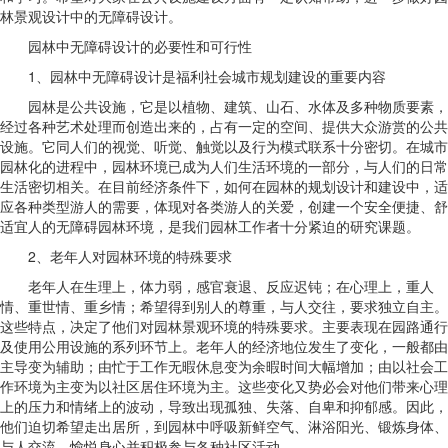
林景观设计中的无障碍设计。
园林中无障碍设计的必要性和可行性
1、园林中无障碍设计是福利社会城市规划建设的重要内容
园林是公共设施，它是以植物、建筑、山石、水体及多种物质要素，
经过各种艺术处理而创造出来的，占有一定的空间、提供大众游赏的公共
设施。它同人们的视觉、听觉、触觉以及行为模式联系十分密切。在城市
园林化的进程中，园林环境已成为人们生活环境的一部分，与人们的日常
生活密切相关。在目前经济条件下，如何在园林的规划设计和建设中，适
应各种类型游人的需要，体现对各类游人的关爱，创建一个安全便捷、舒
适宜人的无障碍园林环境，是我们园林工作者十分紧迫的研究课题。
2、老年人对园林环境的特殊要求
老年人在生理上，体力弱，感官衰退、反应迟钝；在心理上，重人
情、重世情、重乡情；希望得到别人的尊重，与人交往，要求独立自主。
这些特点，决定了他们对园林景观环境的特殊要求。主要表现在园路通行
及使用公用设施的系列环节上。老年人的经济地位发生了变化，一般都由
主导变为辅助；由忙于工作无暇休息变为余暇时间大幅增加；由以社会工
作环境为主变为以社区居住环境为主。这些变化又势必会对他们带来心理
上的压力和情绪上的波动，导致出现孤独、失落、自卑和抑郁感。因此，
他们迫切希望走出居所，到园林中呼吸新鲜空气、淋浴阳光、锻炼身体、
与人交流、愉悦身心并积极参与各种社区活动。