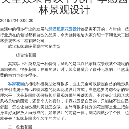
林景观设计
2019/8/24 0:00:00
生活中的很多行业的发展与
武汉私家花园设计
都是离不开的，有时候一些
行业所在的领域都有自己的品牌，今天就特地给大家介绍一下湖北天工园
林景观艺术工程有限公司
武汉私家庭院景观的常见类型
一、综合性花园
其实以上种类都是一种特例，呈现的是武汉私家庭院景观某个花境的
局部效果。很多花园，在布局设计时，其实是融合了多种元素的，当然花
费的精力也会多得多。
私家花园
的植物种植类型还有很多，业主完全可以按照自己的地形条
件来创造属于自己独特风格的花园花境设计方式，当然也要考虑今后的管
理水平，这是花园能否保持长期景观效果的关键因素。不过决定花园形式
风格关键的因素，还是个人的喜好，毕竟花园是自己的，只能绕不过自己
舒服，怎么让自己感到美就怎么做。国外有很多优秀的花园都是业主把自
身喜好无限放大而形成的。如果设计的前篇一律，则花园就少了个性，也
就失去了私家花园这个名字的内涵了。
二、盆栽花园