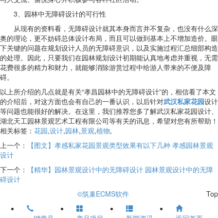
3、园林中无障碍设计的可行性
从现有的资料看，无障碍设计就其本身而言并不复杂，也没有什么深
奥的理论，更不妨碍总体设计布局，而且可以做到基本上不增加造价。眼
下关键的问题在规划设计人员的无障碍意识，以及实施过程汇总细部构造
的处理。因此，只要我们在园林规划设计初期能认真地考虑并重视，无需
花费很多的精力和财力，就能够消除游赏过程中给游人带来的不便及障
碍。
以上所介绍的几点就是有关“孝昌园林中的无障碍设计”的，相信看了本文
的介绍后，对这方面也会有自己的一番认识，以后针对
武汉私家花园
设计
等问题也能很好的解决。在这里，我们推荐您多了解武汉私家花园设计、
湖北天工园林景观艺术工程有限公司等有关的讯息，希望对您有所帮助！
相关标签：
花园
,
设计
,
园林
,
景观
,
植物
,
上一个：
【图文】孝感私家花园景观类型效果有以下几种 孝感园林景观
设计
下一个：
【精华】园林景观设计中的无障碍设计 园林景观设计中的无障
碍设计
©筑巢ECMS软件
Top