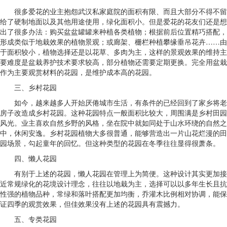
很多爱花的业主抱怨武汉私家庭院的面积有限、而且大部分不得不留
给了硬制地面以及其他用途使用，绿化面积小。但是爱花的花友们还是想
出了很多办法：购买盆盆罐罐来种植各类植物；根据前后位置精巧搭配，
形成类似于地栽效果的植物景观；或廊架、栅栏种植攀缘垂吊花卉……由
于面积较小，植物选择还是以花草、多肉为主，这样的景观效果的维持主
要难度是盆栽养护技术要求较高，部分植物还需要定期更换。完全用盆栽
作为主要观赏材料的花园，是维护成本高的花园。
三、乡村花园
如今，越来越多人开始厌倦城市生活，有条件的已经回到了家乡将老
房子改造成乡村花园。这种花园特点一般面积比较大，周围满是乡村田园
风光。业主喜欢自然乡野的风格，坐在院中就如同处于山水环绕的自然之
中，休闲安逸。乡村花园植物大多很普通，能够营造出一片山花烂漫的田
园场景，勾起童年的回忆。但这种类型的花园在冬季往往显得很萧条。
四、懒人花园
有别于上述的花园，懒人花园在管理上为简便。这种设计其实更加接
近常规绿化的花境设计理念，往往以地栽为主，选择可以以多年生长且抗
性强的植物品种，常绿和落叶搭配更加均衡，乔灌木比例相对协调，能保
证四季的观赏效果，但佳效果没有上述的花园具有震撼力。
五、专类花园