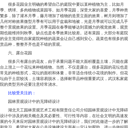
很多花园业主明确的希望自己的庭院中要以某种植物为主，比如月
季、绣球、多肉植物或菜园等。如月季花园，深受大家的喜爱，月季种类
繁多，除了灌木月季，藤月增加了植物的造景立面的效果，树月则增加了
几何对称效果微型月季有可以用于盆栽和地被，光是月季就可以完成几乎
整个景观效果的设置。月季花园在春季能够达到震撼力的视觉效果，观赏
期也能维持到秋季。缺点也是冬季效果比较差。还有菜园，大部分有庭院
的业主觉得吃自家庭院种植的蔬菜会让自己感到安心。蔬菜也有很多的观
赏品种，整整齐齐也是不错的景观。
六、露台花园
很多只有露台的花友，由于承重问题不能大面积覆盖土壤，只能在露
台上沏上一个花坛来种植植物。当然，不仅是露台，很多花园的花坛也是
常见的种植形式，花坛的面积和体量，非常适合传统小花境的制作。但花
坛由于土层较浅，土壤容易脱水，选择耐旱品种很重要武汉，武汉私家庭
院的类型另外还要注意经常浇水。
比较受关注的
：
园林景观设计中的无障碍设计
湖北天工园林景观艺术工程有限责任公司介绍园林景观设计中无障碍
设计中涉及的相关概念及其必要性、可行性等内容，在社会文明的高速发
展的今天来应对园林景观设计中的无障碍设计，我们对此做进一步的了解
和学习。希望对大家在公共设施建设方面有一定认知帮助，进一步做好园