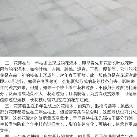
二、花芽在前一年枝条上形成的花灌木，即早春先开花后长叶或花叶
同放的花灌木，如榆叶梅、连翘、碧桃、迎春、丁香、樱花等，它们的花
芽是在前一年的枝条上形成的，次年春天开放，故一般修剪是在花凋谢后
即5-6月进行。如果在冬季修剪，会把夏秋形成的花芽枝条剪去，影响来
年的观赏效果。但是，如果一个枝上着生花枝过多，不修剪会过多消耗养
分，从而造成花朵不大，花期过短，且易脱落，为提高观赏效果，可适当
疏除过密短枝，长花枝可留7组左右的花芽短截。
三、花芽着生在多年生枝上的花灌木，如紫荆、贴梗海棠等，虽然大
部分花芽都着生在二年生枝上，但当营养条件适合时，这些老枝也可分化
花芽。这类花灌木的修剪量应尽量小，于早春将枝条先端枯干部分剪除，
生长季为防止当年生枝条过旺生长，影响花芽分化，可摘心，使营养更加
集中。
四、一年多次抽梢，多次开花的灌木，如月季，可于休眠期对当年生