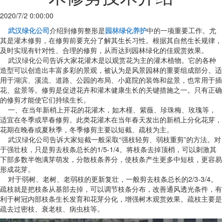
2020/7/2 0:00:00
武汉绿化公司
介绍到修剪整形是
园林绿化养护
中的一项重要工作。尤
其是灌木修剪，在修剪前要充分了解其生长习性。根据其自然生长规律，
及时实现有针对性、合理的修剪，从而达到园林绿化的佳观赏效果。
武汉绿化公司告诉大家花灌木是以观赏花为主的灌木植物。它的各种
造型可以创造出丰富多彩的景观，被认为是风景园林的重要组成部分。适
用于湖滨、溪流、道路、公园的布局、小庭院的装饰和盆景，也常用于插
花、盆景等。修剪是促进花卉和灌木健康生长的关键措施之一。只有正确
的修剪才能使它们持续生长。
一、在当年新梢上开花的花灌木，如木槿、紫薇、珍珠梅、玫瑰等，
适宜在冬季或早春修剪。此类花灌木在当年春天发出的新梢上分化花芽，
花期在晚春或夏秋季，冬季修剪主要以短截、疏枝为主。
武汉绿化公司告诉大家短截一般采取“强枝轻剪、弱枝重剪”的方法。对
于强壮枝，只是剪去枝条总长的1/5-1/4。将枝条去掉顶梢，可以刺激其
下部多数半饱满芽萌发，分散枝条养分，使枝条产生更多中短枝，更容易
形成花芽。
对于弱树、老树、老弱枝的更新复壮，一般剪去枝条总长的2/3-3/4。
疏枝就是把枝条从基部去掉，可以调节枝条分布，改善通风透光条件，有
利于树冠内部枝条生长发育和花芽分化，增强树木观赏效果。疏枝主要是
疏去过密枝、衰老枝、病虫枝等。