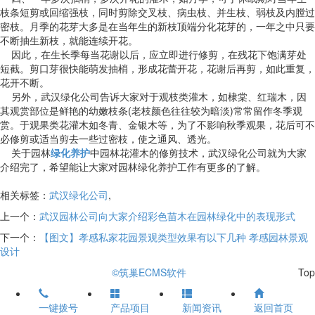
枝条短剪或回缩强枝，同时剪除交叉枝、病虫枝、并生枝、弱枝及内膛过
密枝。月季的花芽大多是在当年生的新枝顶端分化花芽的，一年之中只要
不断抽生新枝，就能连续开花。
因此，在生长季每当花谢以后，应立即进行修剪，在残花下饱满芽处
短截。剪口芽很快能萌发抽梢，形成花蕾开花，花谢后再剪，如此重复，
花开不断。
另外，武汉绿化公司告诉大家对于观枝类灌木，如棣棠、红瑞木，因
其观赏部位是鲜艳的幼嫩枝条(老枝颜色往往较为暗淡)常常留作冬季观
赏。于观果类花灌木如冬青、金银木等，为了不影响秋季观果，花后可不
必修剪或适当剪去一些过密枝，使之通风、透光。
关于园林
绿化养护
中园林花灌木的修剪技术，武汉绿化公司就为大家
介绍完了，希望能让大家对园林绿化养护工作有更多的了解。
相关标签：
武汉绿化公司
,
上一个：
武汉园林公司向大家介绍彩色苗木在园林绿化中的表现形式
下一个：
【图文】孝感私家花园景观类型效果有以下几种 孝感园林景观
设计
©筑巢ECMS软件
Top
一键拨号
产品项目
新闻资讯
返回首页