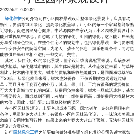
2022/4/21 0:00:00
绿化养护
公司介绍到在小区园林景观设计整体绿化景观上，应具有均
衡性，要倡导组团绿化，提高绿化覆盖率，让小区的每一个家庭都能够贴
近绿化，促进居民身心健康。中艺源园林专家认为：小区园林景观设计不
能只重视集中绿地，而忽略了街坊的绿化、组团的绿化，这不能让居民充
分享受到绿色空间。在整个住宅区的规划中，包括绿化景观，我们要创造
一个安静安全的院落空间，为老人、孩子的休息、游乐创造条件，同时也
能够供居民邻里相互进行一些交流、交往。
其次，从住宅小区的绿化景观，整个设计或者说配置来说，应该多种
树少植草。绿化是城市的肺，其生体应是树木。从生态效益来看，与草坪
相比，树木的作用更大。树木的供氧和吸收热能能力，是同面积绿草的5
至20倍。从绿化质量来看，树木也好得多，不仅近期效益远远超过绿
草，而且具有千姿百态的外形，其花、果、叶、干均有很高的观赏价值，
可大大丰富城市文化的内涵。从费用负担来看，树木一旦成活成林，基本
不需要投入。而绿草则不同，占地广，维护费用高，维护费用大概是树木
的六倍，因此，我们要走出重草轻树的误区。
在小区园林景观设计上要考虑成本问题，因地制宜，充分利用现有的
条件，尽量避免大动土方，有很多小区的园林绿化设计，一味追求美观却
忽略了实用性和可行性，结果出来的方案大大超出了预算，无法把园林景
观设计方案落实。
进行
园林绿化工程
之前要如何做好准备呢？绿化养护公司告诉大家如