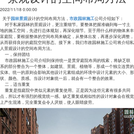
2022/11/18 0:00:00
关于
园林景观
设计的空间布局方法，
市政园林施工
公司介绍如下：
对于私家园林的景观设计，更注重细节。要整体把握准确到每一寸土
地的施工空间，先进行总体规划，再深化细节。至于用什么样的物体来丰
富庭院，要根据整体的空间布局来确定，从整体出发，再逐步深化调整，
从而获得良好的庭院空间形态。接下来，我们市政园林施工公司将介绍私
人景观设计的空间布局方法。
一，保持团结
市政园林施工公司介绍到保持统一是贯穿庭院布局的线索，将缺乏联
系的部分整合为一个整体，如建筑、景观、植物等，形成一个独立连贯的
实体。统一的原则会影响其他设计元素组成的环境中设计元素的大小、形
状、颜色、质感。当设计对象统一后，就会有一个整合的效果。
二，适当重复
重复是指庭院中类似元素的重复使用。正是因为这些元素有很多共同
点，所以才有强烈的视觉统一感。缺乏重复或相似性的设计对象会在视觉
上产生混淆，完全重复会令人厌烦，使人眼睛疲劳。