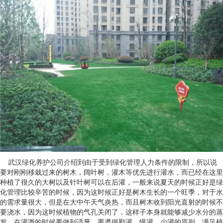
武汉绿化养护公司介绍到由于受到绿化管理人力条件的限制，所以说
要对刚刚移栽过来的树木，阔叶树，灌木等优先进行灌水，而已经在这里
种植了很久的大树以及针叶树可以在后灌，一般来说夏天的时候正好是绿
化管理比较辛苦的时候，因为这时候正好是树木生长的一个旺季，对于水
的需求量很大，但是在大中午天气炎热，而且树木收到阳光直射的时候不
要浇水，因为这时候植物的气孔关闭了，这样子本身就能够减少水分的蒸
发。在灌溉的时候要做到适量，要遵循勤灌、慢灌、少灌的原则，满足植