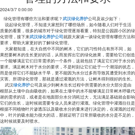
2024/3/7 0:00:00
绿化管理有哪些方法和要求呢？
武汉绿化养护
公司及诶少如下：
说起绿化管理，不知道大家想到了哪些场所，如今随着人们对于生活
质量的看重，很多的城市对于绿化管理逐渐看重，特别是公园跟小区的绿
化管理，接下来
武汉绿化养护公司
就跟大家谈一谈绿化管理有哪些方法和
要求，帮助大家更好的了解绿化管理。
大家都知道，在大自然中不同的树木，它们的习性特点有所不同，如
果想要树木的生长更好的话，从而发挥出它的绿化效果，需要给它们创造
一个能够满足它们日常需求的一个条件，这就包括了满足它们对于水分的
要求。满足树木对于水分的要求，不是时刻让它们处于一个潮湿的状态，
而是使得它们不能缺水干旱，更不能因为水分过多而导致其遭受到水涝的
灾害。所谓绿化管理，那就是通过灌溉的方法，让树木得到很好的生长。
武汉
绿化养护
公司及诶少到树木生长过程中所需要的水分大部分是由
根部从土壤中自由吸收的，如果在土壤中的水不能够满足日常树木呼吸代
谢的需求的话，或者是在地面部分水分消耗过大，无法满足基础就会影响
它们的生长，这时候就需要专业人员来进行灌溉。绿化管理中灌溉往往是
根据不同植物叶片渗透压以及吸收水分的量来进行决定的，在灌溉的过程
中，叶片的吸水能力很大的话，那就证明了日常所吸收的水分是不足的，
这时候就要及时喷水。