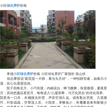
小区
绿化养护
价格
孝感
小区绿化养护
价格 小区绿化养护厂家报价 筑山供
徐志摩曾说“庭院是一片静，看当头月好”，一种恬静安谧，如春日小
溪，在心头潺潺流淌。
院子四角见方、小巧玲珑；内砌花台，蜂飞蝶舞；秋晨微霜，夏夜星
月；其间把盏品茗赏月，每每进入“心凝形释，与万化冥合”的诗化境界。
院里有一口井，木桶撞击井壁，声音空洞久远。或有数丛芭蕉、几茎瘦
竹，叶影疏疏，空翠湿人衣。小院里，茅檐低小，有耄耋老者和垂髫少