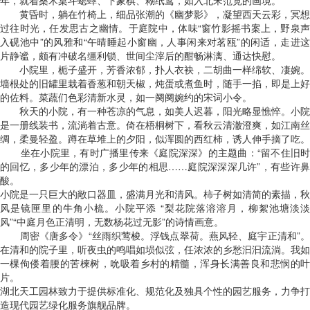
年，就着桑木桌斗蟋蟀、下象棋、糊纸鸢，如入北宋范宽的画境。
黄昏时，躺在竹椅上，细品张潮的《幽梦影》，凝望西天云彩，冥想
过往时光，任发思古之幽情。于庭院中，体味“窗竹影摇书案上，野泉声
入砚池中”的风雅和“午晴睡起小窗幽，人事闲来对茗瓯”的闲适，走进这
片静谧，颇有冲破名缰利锁、世间尘滓后的酣畅淋漓、通达快慰。
小院里，栀子盛开，芳香浓郁，扑人衣袂，二胡曲一样绵软、凄婉。
墙根处的旧罐里栽着香葱和朝天椒，炖蛋或煮鱼时，随手一掐，即是上好
的佐料。菜蔬们色彩清新水灵，如一阕阕婉约的宋词小令。
秋天的小院，有一种苍凉的气息，如美人迟暮，阳光略显憔悴。小院
是一册线装书，流淌着古意。倚在梧桐树下，看秋云清澈澄爽，如江南丝
绸，柔曼轻盈。蹲在草堆上的夕阳，似浑圆的西红柿，诱人伸手摘了吃。
坐在小院里，有时广播里传来《庭院深深》的主题曲：“留不住旧时
的回忆，多少年的漂泊，多少年的相思……庭院深深深几许”，有些许鼻
酸。
小院是一只巨大的敞口器皿，盛满月光和清风。柿子树如清简的素描，秋
风是镜匣里的牛角小梳。小院平添 “梨花院落溶溶月，柳絮池塘淡淡
风”“中庭月色正清明，无数杨花过无影”的诗情画意。
周密《唐多令》“丝雨织莺梭。浮钱点翠荷。燕风轻、庭宇正清和”
在清和的院子里，听夜虫的鸣唱如埙似弦，任浓浓的乡愁汩汩流淌。我如
一棵佝偻着腰的苦楝树，吮吸着乡村的精髓，浑身长满善良和悲悯的叶
片。
湖北天工园林致力于提供标准化、规范化及独具个性的园艺服务，力争打
造现代园艺绿化服务旗舰品牌。