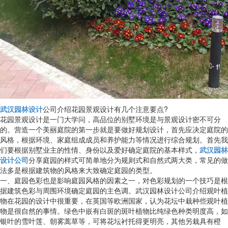
武汉园林设计
公司介绍花园景观设计有几个注意要点?
花园景观设计是一门大学问，高品位的别墅环境是与景观设计密不可分
的。营造一个美丽庭院的第一步就是要做好规划设计，首先应决定庭院的
风格，根据环境、家庭组成成员和养护能力等情况进行综合规划。首先我
们要根据别墅业主的性情、身份以及爱好确定庭院的基本样式，
武汉园林
设计公司
分享庭园的样式可简单地分为规则式和自然式两大类，常见的做
法多是根据建筑物的风格来大致确定庭园的类型。
一、庭园色彩也是影响庭园风格的因素之一，对色彩规划的一个技巧是根
据建筑色彩与周围环境确定庭园的主色调。武汉园林设计公司介绍观叶植
物在花园的设计中很重要，在英国等欧洲国家，认为花坛中栽种些观叶植
物是很自然的事情。绿色中嵌有白斑的斑叶植物比纯绿色种类明度高，如
银叶的雪叶莲、朝雾蒿草等，可将花坛衬托得更明亮，其他另栽具有橙