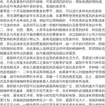
色、红色及紫色叶的彩叶植物，可形成强烈的对比，增加色调的明快感。
此外还可考虑还有叶形的变化、质感的差异等。
夏季是一个开花植物种类繁多的季节，因此，可以进行多样化的色彩组
合，用充满野趣的多年生草花来点缀。在夏季即使用色彩明度高的多种花
色组合也不会有杂乱之感。例如可以用艳丽的，不同色系的金鱼草配成多
个活泼的色块，这其间可以点缀一些银叶植物或白花香雪球等加以中和。
二、排水、光照、通风、土质等会影响到植物生长发育的好坏，特别是光
照充足与否是决定可栽培哪些花卉的重要条件。武汉园林设计公司介绍别
墅装饰机构景观设计师认为，能将花园建在光照条件好、朝南的地方理
想，所以必须首先弄清别墅庭园的地理条件，如一天中的日照时间，阴面
与阳面的处理等。在此基础上选择适宜这些环境的植物种类。而背阴处也
能建设富有特点的庭园，如可建成阴地花园以供观赏。
三、庭园样式也可反映出居住在这里的家庭的生活方式。景观设计师分析
说，只有上班族夫妇的两口之家由于无暇养护花草，庭院中常常只种些花
木或宿根花卉；有幼儿家庭的庭院则应铺设可放玩具的草坪，并种植一些
色彩艳丽的一、二年生草花和球根花卉；如果家中有人对植物养护管理感
兴趣，就可种些四季时令草花，营建一个完美的观赏花园。总之，庭院样
式及所栽培植物种类应根据家庭人员组成与年龄结构有所选择。
四、面积较大的宅院可以选择的庭园风格也较广泛，因为面积越大可选的
植物种类也越多，搭配方式也可复杂一些，但在种植时必须顾及到整体的
一致性，避免相互冲突。而狭小的宅院可用面积有限，因此须有周密的配
置计划，所栽植的植物种类应少一些。另外，庭园不论大小，道路的铺装
是必不可少的，一般的庭园小经可用天然石材或者各色地砖、黑白相间的