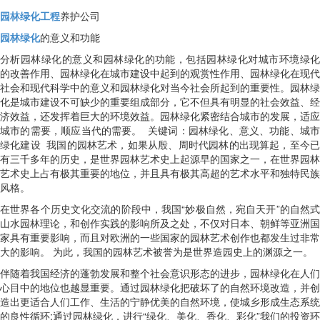
园林绿化工程
养护公司
园林绿化
的意义和功能
分析园林绿化的意义和园林绿化的功能，包括园林绿化对城市环境绿化
的改善作用、园林绿化在城市建设中起到的观赏性作用、园林绿化在现代
社会和现代科学中的意义和园林绿化对当今社会所起到的重要性。园林绿
化是城市建设不可缺少的重要组成部分，它不但具有明显的社会效益、经
济效益，还发挥着巨大的环境效益。园林绿化紧密结合城市的发展，适应
城市的需要，顺应当代的需要。
关键词：园林绿化、意义、功能、城市
绿化建设
我国的园林艺术，如果从殷、周时代园林的出现算起，至今已
有三千多年的历史，是世界园林艺术史上起源早的国家之一，在世界园林
艺术史上占有极其重要的地位，并且具有极其高超的艺术水平和独特民族
风格。
在世界各个历史文化交流的阶段中，我国
“妙极自然，宛自天开”的自然式
山水园林理论，和创作实践的影响所及之处，不仅对日本、朝鲜等亚洲国
家具有重要影响，而且对欧洲的一些国家的园林艺术创作也都发生过非常
大的影响。 为此，我国的园林艺术被誉为是世界造园史上的渊源之一。
伴随着我国经济的蓬勃发展和整个社会意识形态的进步，园林绿化在人们
心目中的地位也越显重要。通过园林绿化把破坏了的自然环境改造，并创
造出更适合人们工作、生活的宁静优美的自然环境，使城乡形成生态系统
的良性循环
;
通过园林绿化，进行“绿化、美化、香化、彩化”我们的投资环