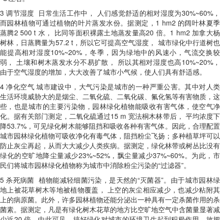
3
调节湿度 日常生活工作中， 人们感觉舒适的相对湿度为
30%~60%
而园林植物可通过植物的叶片蒸发水份。据测定，
1 hm2
的阔叶林夏
蒸腾
2 500 t
水， 比同等面积裸露土地蒸发量高
20
倍。
1 hm2
加拿大
树林，日蒸腾量为
57.2 t
，所以它可提高空气湿度， 城市绿化中行道树
能提高相对湿度
10%~20%
，冬季，因为绿地中的风速小，气流交换
弱， 土壤和树木蒸发水分不易扩散， 所以其相对湿度也高
10%~20%
由于空气湿度的增加，大大改善了城市小气候，使人们具有舒适感。
4
净化空气 城市建设中，大气污染是城市的一种严重公害。其中对人
生活环境威胁大的是烟尘、二氧化硫、二氧化碳、氟化氢等有害物质，这
些，也是城市的主要污染物，园林绿化植物能吸收有害气体，使空气净
化。据有关部门测定，二氧化硫通过
15 m
宽法桐木林带后， 平均浓度
降
53.7%
，可见绿化树木能够阻挡和吸收各种有害气体。因此，合理配
城市园林绿化植物可吸收净化有毒气体，阻挡粉尘飞扬；多种植草坪可以
防止灰尘再起，从而大大减少人类疾病。据测定，绿化林带或树丛比没有
绿化的空旷地降尘量减少
23%~52%
，飘尘量减少
37%~60%
。为此，
民们将城市园林绿化植物称为城市中消除粉尘污染的“过滤器”。
5
杀死病菌 植物能减轻细菌污染，是天然的“灭菌器”。由于城市园林
地上被花草树木等地被植物覆盖， 上空的灰尘相应减少，也减少粘附其
上的病原菌。此外，许多园林植物还能分泌出一种具有一定杀菌作用的杀
菌素。据测定，凡是有绿化树木花草的地方比空旷地空气中含菌量显著减
少近
20
倍。由此可见，搞好绿化对城市的环境卫生起到积极作用，故