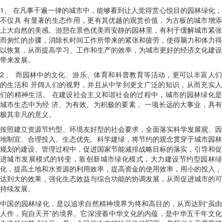
1、
在凡事千遍一律的城市中，能够看到让人觉得赏心悦目的园林绿化，
不仅具
有显著的生态作用，更有其优越的观赏价值，为古板的城市增
上大自然的美感。游憩在景色优美而安静的园林里，有利于缓解城市紧张
而匆忙的步骤，消除长时间工作所带来的紧张和疲劳，使得脑力和体力得
以恢复，从而提高学习、工作和生产的效率，为城市更好的经济文化建设
带来发展。
2
、 而园林中的文化、游乐、体育和科普教育等活动，更可以丰富人
的生活和 开阔人们的视野，并且从中学到更文广泛的知识，从而充实人
们的精神生活。 在建设社会主义和谐社会的过程中，城市的园林绿化是
城市生态中为经 济、为有效、为积极的要素， 一项长远的大事业，具有
极其非凡的意义。
按照建立资源节约型、环境友好型的社会要求，全面落实科学发展观、因
地制宜、合理投入、生态优先、科学建绿，将节约的观念贯穿于城市园林
规划的建设、管理过程中，促进国家节能减排战略目标的落实，引导和促
进城市发展模式的转变，靠创新城市绿化模式，大力建设节约型园林绿
化，提高土地和水资源的利用效率，提高资金的使用效率，用小的投入，
达到大的效果，强化生态效益与综合功能的协调发展，从而促进城市的可
持续发展。
中国的园林绿化，是以追求自然精神境界为终和高目的，从而达到
“虽
人作，宛自天开”的境界。它深浸着中华文化的内蕴，是中华五千年文化