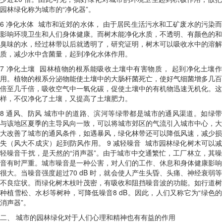
园林绿化称为城市的“净化器”。
6
净化水体 城市和近郊的水体， 由于居民生活污水和工矿废水的污染
影响环境卫生和人们身体健康。而树木能净化水质，不透明、有颜色的和
臭味的水，经过林带以后就透明了，研究证明，树木可以吸收水中的溶解
质，减少水中含菌量，起到净化水体作用。
7
净化土壤 园林植物的根系能吸收土壤中有害物质， 起到净化土壤作
用。植物的根系分泌物能使土壤中的大肠杆菌死亡，使好气细菌增多几百
倍至几千倍，吸收空气中一氧化碳，促使土壤中的有机物迅速无机化。这
样，不仅净化了土壤，又提高了土壤肥力。
8
通风、防风 城市中的道路、滨河等绿带都是城市的通风渠道。如绿
与该地区夏季的主导风向一致，可以将城市郊区的气流引入城市中心，大
大改善了城市的通风条件，如遇暴风，绿化林带还可以降低风速，减少损
失（风大不成灾）起到防风作用。
9
减轻噪音 城市园林绿化树木可以
轻噪音干扰，是天然的“消声器”。由于城市中交通繁忙，工厂林立，其噪
音有时严重。城市噪音是一种公害，对人们的工作、休息和身体健康影响
很大。当噪音强度超过
70 dB
时，就会使人产生头昏、头痛、神经衰弱
不良症状。而绿化树木枝叶茂密，有吸收和阻挡噪音波的功能。如行道树
种植雪松、水杉等树种，可降低噪音
8 dB
。因此，人们又称它为“绿色
消声器”。
二、
城市的园林绿化对于人们心理和精神也有有益的作用