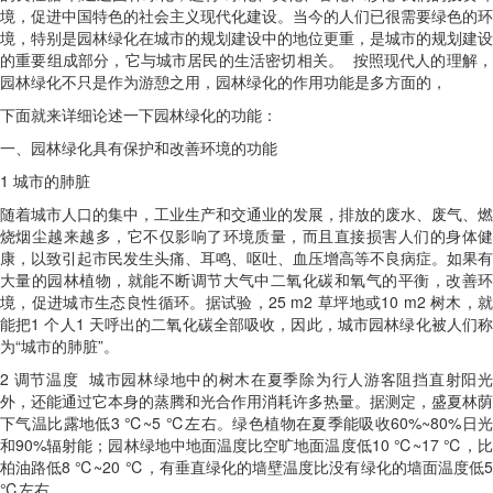
境，促进中国特色的社会主义现代化建设。当今的人们已很需要绿色的环
境，特别是园林绿化在城市的规划建设中的地位更重，是城市的规划建设
的重要组成部分，它与城市居民的生活密切相关。 按照现代人的理解，
园林绿化不只是作为游憩之用，园林绿化的作用功能是多方面的，
下面就来详细论述一下园林绿化的功能：
一、园林绿化具有保护和改善环境的功能
1
城市的肺脏
随着城市人口的集中，工业生产和交通业的发展，排放的废水、废气、燃
烧烟尘越来越多，它不仅影响了环境质量，而且直接损害人们的身体健
康，以致引起市民发生头痛、耳鸣、呕吐、血压增高等不良病症。如果有
大量的园林植物，就能不断调节大气中二氧化碳和氧气的平衡，改善环
境，促进城市生态良性循环。据试验，
25 m2
草坪地或
10 m2
树木，
能把
1
个人
1
天呼出的二氧化碳全部吸收，因此，城市园林绿化被人们
为“城市的肺脏”。
2
调节温度 城市园林绿地中的树木在夏季除为行人游客阻挡直射阳
外，还能通过它本身的蒸腾和光合作用消耗许多热量。据测定，盛夏林荫
下气温比露地低
3
℃
~5
℃左右。绿色植物在夏季能吸收
60%~80%
日
和
90%
辐射能；园林绿地中地面温度比空旷地面温度低
10
℃
~17
℃，
柏油路低
8
℃
~20
℃，有垂直绿化的墙壁温度比没有绿化的墙面温度低
℃左右。